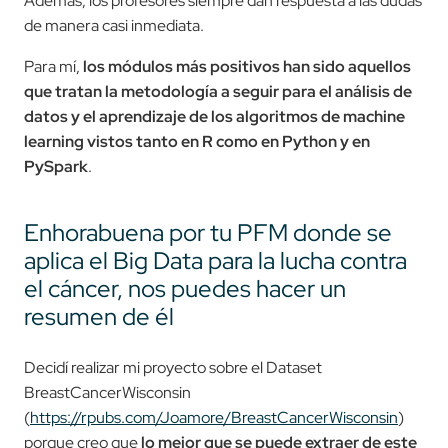
Además, los profesores siempre dan respuesta a las dudas
de manera casi inmediata.
Para mí,
los módulos más positivos han sido aquellos
que tratan la metodología a seguir para el análisis de
datos y el aprendizaje de los algoritmos de machine
learning vistos tanto en R como en Python y en
PySpark
.
Enhorabuena por tu PFM donde se
aplica el Big Data para la lucha contra
el cáncer, nos puedes hacer un
resumen de él
Decidí realizar mi proyecto sobre el Dataset
BreastCancerWisconsin
(
https://rpubs.com/Joamore/BreastCancerWisconsin
)
porque creo que
lo mejor que se puede extraer de este